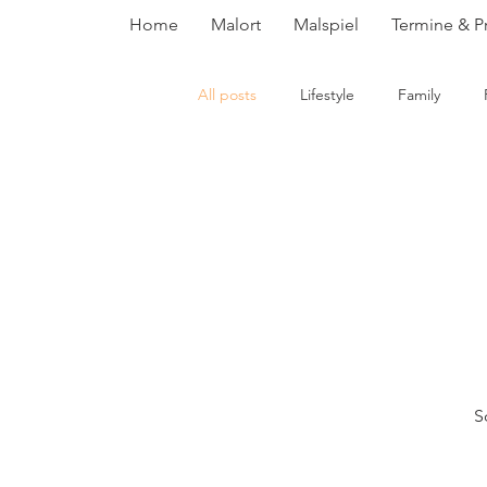
Home
Malort
Malspiel
Termine & P
All posts
Lifestyle
Family
S